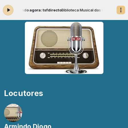
1:59 -
Tocando agora: tsfdirecto
Biblioteca Musical das 08:00 às 11:59 -
Locutores
Armindo Diogo