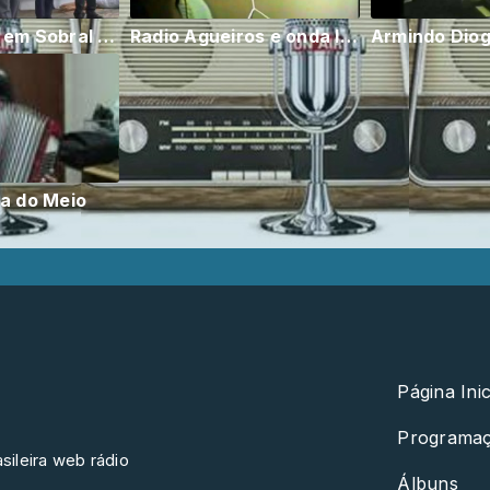
O Sol Nasce em Sobral Magro
Radio Agueiros e onda livre
a do Meio
Página Inic
Programa
sileira web rádio
Álbuns