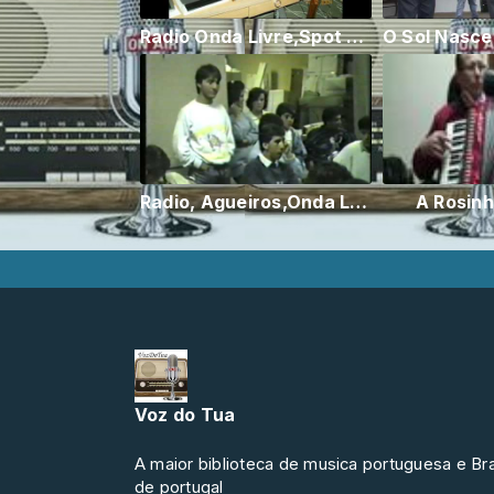
Radio Onda Livre,Spot Publicitario 1988,Felgueiras,Armindo Diogo
Radio, Agueiros,Onda Livre
A Rosinh
Voz do Tua
A maior biblioteca de musica portuguesa e Bra
de portugal