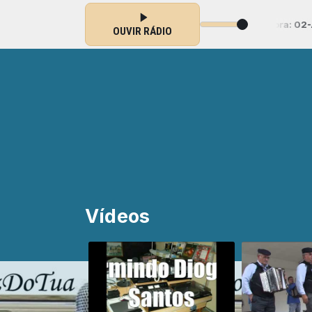
om Armindo Diogo Santos das 19:00 às 19:58 -
Tocando agora: 02-As 
OUVIR RÁDIO
Vídeos