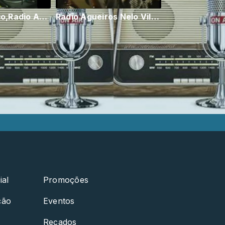
Armindo Diogo,Radio Agueiros,Programa em 1988,Felgueiras
Radio Agueiros Nelo Vilaça e Clotilde
ial
Promoções
ção
Eventos
Recados