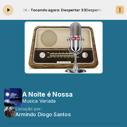
6:00 às 07:56 -
Tocando agora: Despertar 33
Despertar com Armindo D
A Noite é Nossa
Musica Variada
Locução por:
Armindo Diogo Santos