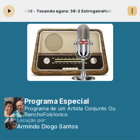
 03:01 às 04:59 -
Tocando agora: 38-2 Estrngeira
Noite é Nossa 2 com
Programa Especial
Programa de um Artista Conjunto Ou
RanchoFolclorico
Locução por:
Armindo Diogo Santos