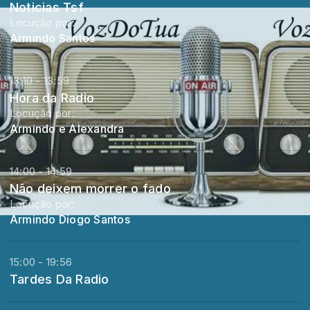
Noticias Tsf
Locução por:
Armindo Santos
13:10 - 13:59
Hora da Radio
Locução por:
Armindo e Alexandra
14:00 - 14:59
Não deixem morrer o fado
Locução por:
Armindo Diogo Santos
15:00 - 19:56
Tardes Da Radio